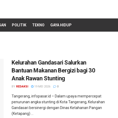
GAN
POLITIK
TEKNO
GAYA HIDUP
Kelurahan Gandasari Salurkan
Bantuan Makanan Bergizi bagi 30
Anak Rawan Stunting
BY
REDAKSI
19 MEI 2026
0
Tangerang, infopasar.id – Dalam upaya mempercepat
penurunan angka stunting di Kota Tangerang, Kelurahan
Gandasari bersinergi dengan Dinas Ketahanan Pangan
(Ketapang) ...