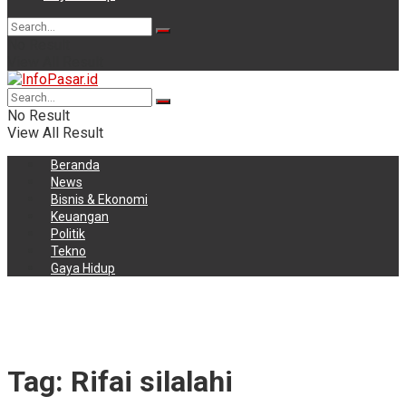
No Result
View All Result
No Result
View All Result
Beranda
News
Bisnis & Ekonomi
Keuangan
Politik
Tekno
Gaya Hidup
Tag:
Rifai silalahi