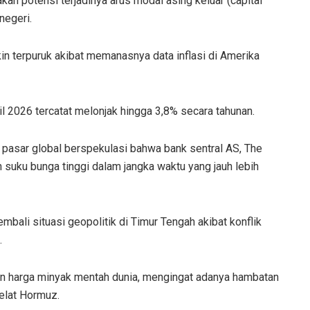
an potensi terjadinya arus modal asing keluar (capital
negeri.
in terpuruk akibat memanasnya data inflasi di Amerika
l 2026 tercatat melonjak hingga 3,8% secara tahunan.
 pasar global berspekulasi bahwa bank sentral AS, The
suku bunga tinggi dalam jangka waktu yang jauh lebih
bali situasi geopolitik di Timur Tengah akibat konflik
.
n harga minyak mentah dunia, mengingat adanya hambatan
elat Hormuz.