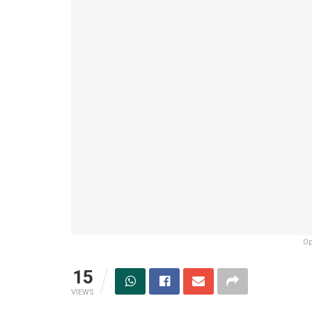
Op
15
VIEWS