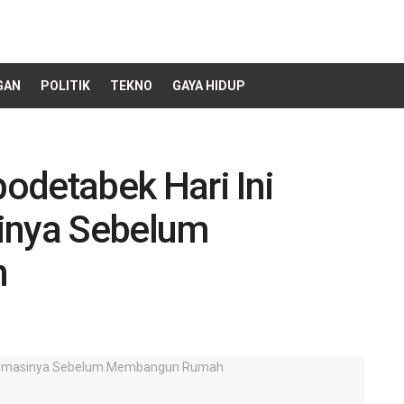
GAN
POLITIK
TEKNO
GAYA HIDUP
odetabek Hari Ini
asinya Sebelum
h