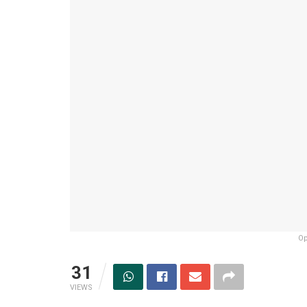
Op
31
VIEWS