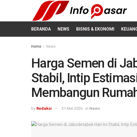
BERANDA
NEWS
BISNIS & EKONOMI
KEUAN
Home
News
Harga Semen di Jab
Stabil, Intip Estim
Membangun Ruma
by
Redaksi
31 Mei 2026
in
News