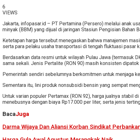
6
VIEWS
Jakarta, infopasar.id – PT Pertamina (Persero) melalui anak u
minyak (BBM) yang dijual di jaringan Stasiun Pengisian Bahan 
Ketetapan harga tersebut menegaskan bahwa manajemen masih m
serta para pelaku usaha transportasi di tengah fluktuasi pasar
Berdasarkan data resmi untuk wilayah Pulau Jawa (termasuk DK
sama sekali. Jenis Pertalite (RON 90) masih konsisten dipatok 
Pemerintah sendiri sebelumnya berkomitmen untuk menjaga kesta
Sementara itu, lini produk nonsubsidi bensin yang sempat menga
Untuk varian populer Pertamax (RON 92), harga jualnya stabil 
menebusnya dengan biaya Rp17.000 per liter, serta jenis tertin
Baca
Juga
Darma Wijaya Dan Aliansi Korban Sindikat Perbanka
Harga Gula Awal Agustus Merangkak Naik