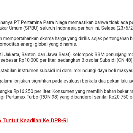
sahanya PT Pertamina Patra Niaga memastikan bahwa tidak ada pe
Bakar Umum (SPBU) seluruh Indonesia per hari ini, Selasa (23/6/2
empertahankan skema harga yang dirilis sejak pertengahan bul
 komoditas energi global yang dinamis.
I Jakarta, Banten, dan Jawa Barat), kelompok BBM penunjang mob
sebesar Rp10.000 per liter, sedangkan Biosolar Subsidi (CN 48) 
bilan instrumen subsidi ini demi melindungi daya beli masyarak
lami lonjakan signifikan pada evaluasi berkala dua pekan lalu ju
di angka Rp16.250 per liter. Konsumen yang memilih bahan bakar
ggi Pertamax Turbo (RON 98) yang dibanderol senilai Rp20.750 per
n Tuntut Keadilan Ke DPR-RI