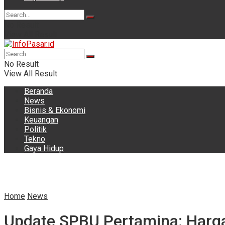
No Result
View All Result
No Result
View All Result
Beranda
News
Bisnis & Ekonomi
Keuangan
Politik
Tekno
Gaya Hidup
Home
News
Update SPBU Pertamina: Harga