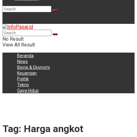
No Result
View All Result
No Result
View All Result
Beranda
News
Bisnis & Ekonomi
Keuangan
Politik
Tekno
Gaya Hidup
Tag:
Harga angkot