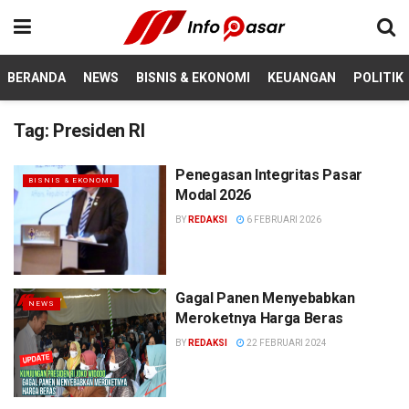
BERANDA
NEWS
BISNIS & EKONOMI
KEUANGAN
POLITIK
Tag:
Presiden RI
Penegasan Integritas Pasar
BISNIS & EKONOMI
Modal 2026
BY
REDAKSI
6 FEBRUARI 2026
Gagal Panen Menyebabkan
NEWS
Meroketnya Harga Beras
BY
REDAKSI
22 FEBRUARI 2024