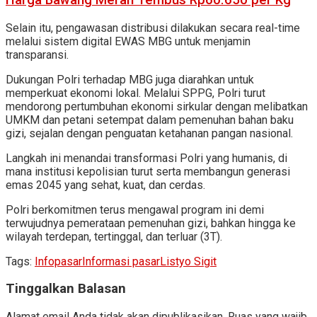
Harga Bawang Merah Tembus Rp60.650 per Kg
Selain itu, pengawasan distribusi dilakukan secara real-time
melalui sistem digital EWAS MBG untuk menjamin
transparansi.
Dukungan Polri terhadap MBG juga diarahkan untuk
memperkuat ekonomi lokal. Melalui SPPG, Polri turut
mendorong pertumbuhan ekonomi sirkular dengan melibatkan
UMKM dan petani setempat dalam pemenuhan bahan baku
gizi, sejalan dengan penguatan ketahanan pangan nasional.
Langkah ini menandai transformasi Polri yang humanis, di
mana institusi kepolisian turut serta membangun generasi
emas 2045 yang sehat, kuat, dan cerdas.
Polri berkomitmen terus mengawal program ini demi
terwujudnya pemerataan pemenuhan gizi, bahkan hingga ke
wilayah terdepan, tertinggal, dan terluar (3T).
Tags:
Infopasar
Informasi pasar
Listyo Sigit
Tinggalkan Balasan
Alamat email Anda tidak akan dipublikasikan.
Ruas yang wajib