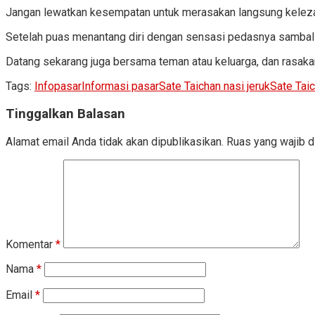
Jangan lewatkan kesempatan untuk merasakan langsung keleza
Setelah puas menantang diri dengan sensasi pedasnya sambal 
Datang sekarang juga bersama teman atau keluarga, dan rasakan
Tags:
Infopasar
Informasi pasar
Sate Taichan nasi jeruk
Sate Tai
Tinggalkan Balasan
Alamat email Anda tidak akan dipublikasikan.
Ruas yang wajib d
Komentar
*
Nama
*
Email
*