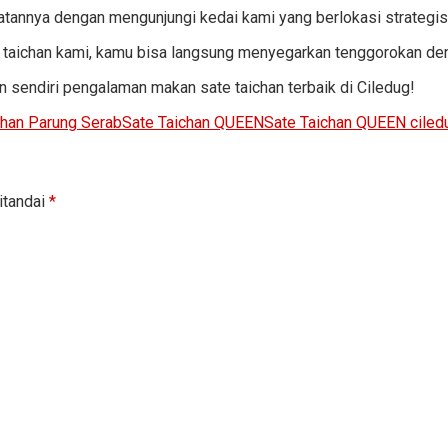
tannya dengan mengunjungi kedai kami yang berlokasi strategi
taichan kami, kamu bisa langsung menyegarkan tenggorokan denga
 sendiri pengalaman makan sate taichan terbaik di Ciledug!
chan Parung Serab
Sate Taichan QUEEN
Sate Taichan QUEEN ciled
itandai
*