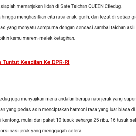
ersiaplah memanjakan lidah di Sate Taichan QUEEN Ciledug.
ngga menghasilkan cita rasa enak, gurih, dan lezat di setiap gig
das yang menyatu sempurna dengan sensasi sambal taichan asli.
 bikin kamu merem-melek ketagihan.
n Tuntut Keadilan Ke DPR-RI
dug juga menyajikan menu andalan berupa nasi jeruk yang super
an yang pedas asin menciptakan harmoni rasa yang luar biasa di 
kantong, mulai dari paket 10 tusuk seharga 25 ribu, 16 tusuk seh
orsi nasi jeruk yang menggugah selera.