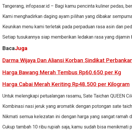
Tangerang, infopasar.id – Bagi kamu pencinta kuliner pedas, b
Kami menghadirkan daging ayam pilihan yang dibakar sempurna hi
Keunikan menu kami terletak pada perpaduan rasa asin dan pe
Setiap tusukannya siap memberikan ledakan rasa yang dijamin
Baca
Juga
Darma Wijaya Dan Aliansi Korban Sindikat Perbanka
Harga Bawang Merah Tembus Rp60.650 per Kg
Harga Cabai Merah Keriting Rp48.500 per Kilogram
Untuk melengkapi petualangan rasamu, Sate Taichan QUEEN Cile
Kombinasi nasi jeruk yang aromatik dengan potongan sate taich
Nikmati semua kelezatan ini dengan harga yang sangat ramah di 
Cukup tambah 10 ribu rupiah saja, kamu sudah bisa menikmati p