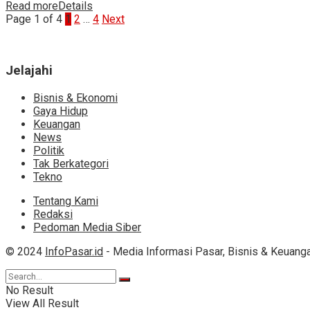
Read more
Details
Page 1 of 4
1
2
…
4
Next
Jelajahi
Bisnis & Ekonomi
Gaya Hidup
Keuangan
News
Politik
Tak Berkategori
Tekno
Tentang Kami
Redaksi
Pedoman Media Siber
© 2024
InfoPasar.id
- Media Informasi Pasar, Bisnis & Keuanga
No Result
View All Result