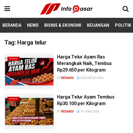
BERANDA
NEWS
BISNIS & EKONOMI
KEUANGAN
POLITIK
Tag:
Harga telur
Harga Telur Ayam Ras
NEWS
Merangkak Naik, Tembus
Rp29.650 per Kilogram
BY
REDAKSI
2 AGUSTUS 2026
Harga Telur Ayam Tembus
NEWS
Rp30.100 per Kilogram
BY
REDAKSI
14 JUNI 2026