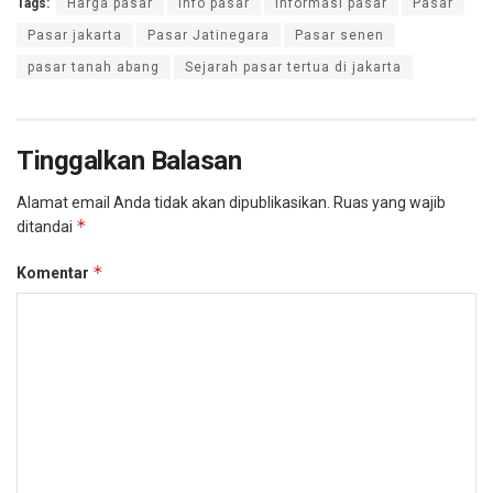
Tags:
Harga pasar
Info pasar
Informasi pasar
Pasar
Pasar jakarta
Pasar Jatinegara
Pasar senen
pasar tanah abang
Sejarah pasar tertua di jakarta
Tinggalkan Balasan
Alamat email Anda tidak akan dipublikasikan.
Ruas yang wajib
*
ditandai
*
Komentar