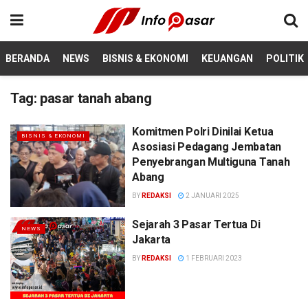
BERANDA
NEWS
BISNIS & EKONOMI
KEUANGAN
POLITIK
Tag:
pasar tanah abang
Komitmen Polri Dinilai Ketua
BISNIS & EKONOMI
Asosiasi Pedagang Jembatan
Penyebrangan Multiguna Tanah
Abang
BY
REDAKSI
2 JANUARI 2025
Sejarah 3 Pasar Tertua Di
NEWS
Jakarta
BY
REDAKSI
1 FEBRUARI 2023